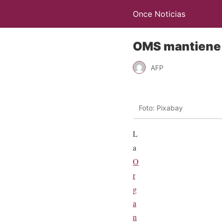
Once Noticias
OMS mantiene v
AFP
Foto: Pixabay
L
a
O
r
g
a
n