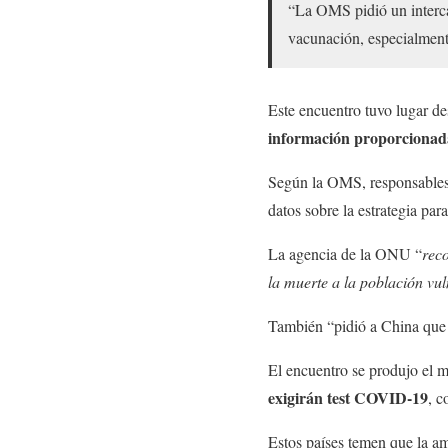
“La OMS pidió un interca
vacunación, especialment
Este encuentro tuvo lugar de
información proporcionada
Según la OMS, responsables d
datos sobre la estrategia par
La agencia de la ONU “
reco
la muerte a la población vu
También “pidió a China que r
El encuentro se produjo el 
exigirán test COVID-19
, c
Estos países temen que la amp