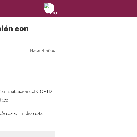
nión con
Hace 4 años
ratar la situación del COVID-
ático.
 de casos”
, indicó esta