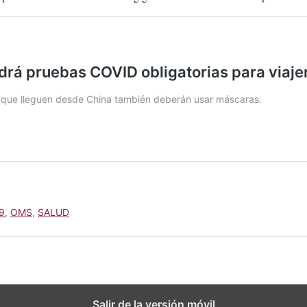
9
,
OMS
,
SALUD
Salir de la versión móvil