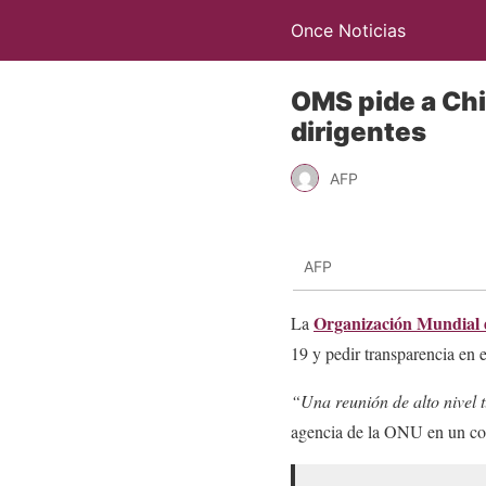
Once Noticias
OMS pide a Chi
dirigentes
AFP
AFP
Organización Mundial 
La
19 y pedir transparencia en e
“Una reunión de alto nivel 
agencia de la ONU en un c