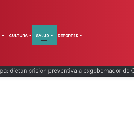
L
CULTURA
SALUD
DEPORTES
o se disculpa tras polémico plan de FIFA