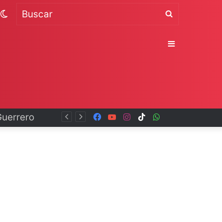
Switch
Buscar
skin
Sidebar
Facebook
YouTube
Instagram
TikTok
WhatsApp
x