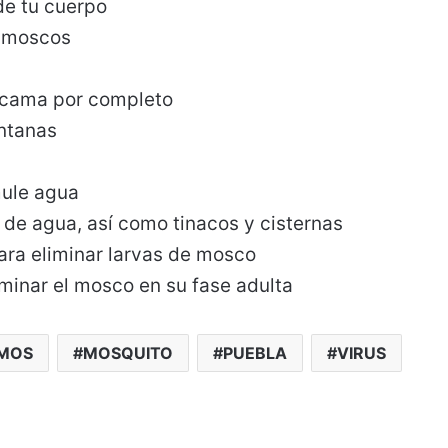
de tu cuerpo
s moscos
u cama por completo
entanas
mule agua
e agua, así como tinacos y cisternas
para eliminar larvas de mosco
iminar el mosco en su fase adulta
MOS
MOSQUITO
PUEBLA
VIRUS