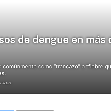
asos de dengue en más 
o comúnmente como “trancazo” o “fiebre q
as.
 lectura