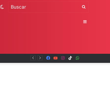
Switch
Buscar
skin
Sidebar
Facebook
YouTube
Instagram
TikTok
WhatsApp
x