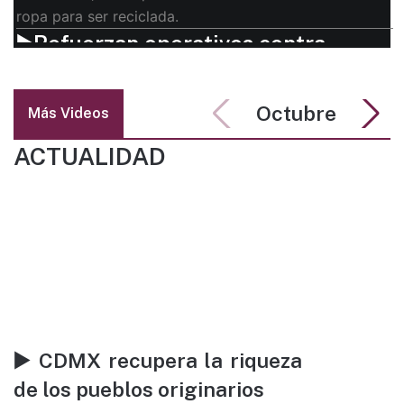
ropa para ser reciclada.
▶️Refuerzan operativos contra
hostales ilegales en CDMX
Las autoridades capitalinas explicaron que este tipo
Octubre
Más Videos
de hospedajes se concentran en las alcaldías
Cuauhtémoc, Coyoacán y Tlalpan.
ACTUALIDAD
▶️ Pasión de Cristo: así ha
participado la familia Galicia
durante años
La participación de la familia Galicia en la Pasión de
Cristo ha trascendido generaciones, impulsada por el
amor y la devoción que mantienen hacia esta tradición
en Iztapalapa.
▶️ CDMX recupera la riqueza
de los pueblos originarios