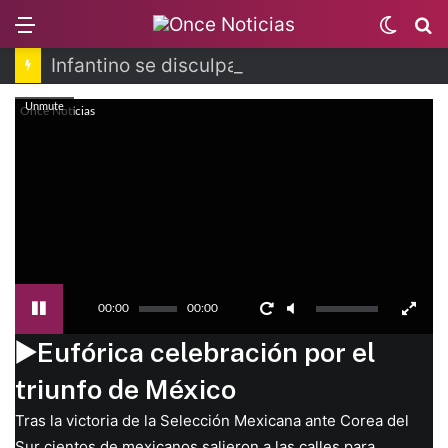
Menu
Switc
B
skin
Infantino se disculpa tras polémico plan de FIFA
Unmute
Once Noticias
00:00
00:00
▶️Eufórica celebración por el
triunfo de México
Tras la victoria de la Selección Mexicana ante Corea del
Sur cientos de mexicanos salieron a las calles para