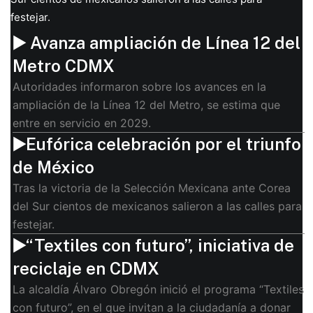
festejar.
▶️ Avanza ampliación de Línea 12 del
Metro CDMX
Autoridades informaron sobre los avances en la
ampliación de la Línea 12 del Metro, se estima que
entre en servicio en 2029.
▶️Eufórica celebración por el triunfo
de México
Tras la victoria de la Selección Mexicana ante Corea
del Sur cientos de mexicanos salieron a las calles para
festejar.
▶️“Textiles con futuro”, iniciativa de
reciclaje en CDMX
La alcaldía Álvaro Obregón inició el programa “Textiles
con futuro”, en el que invitan a la ciudadanía a donar