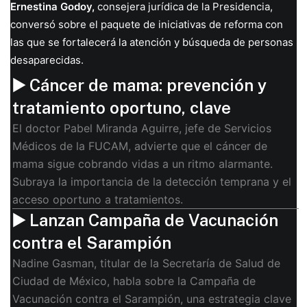
Ernestina Godoy,
consejera jurídica de la Presidencia,
conversó sobre el paquete de iniciativas de reforma con
las que se fortalecerá la atención y búsqueda de personas
desaparecidas.
▶️ Cáncer de mama: prevención y
tratamiento oportuno, clave
El doctor Pabel Miranda Aguirre, jefe de Servicios
Médicos de la FUCAM, advierte que el cáncer de
mama sigue cobrando vidas a un ritmo alarmante.
Subraya la importancia de la detección temprana y el
acceso oportuno a tratamientos.
▶️ Lanzan Campaña de Vacunación
contra el Sarampión
Nadine Gasman, titular de la Secretaría de Salud de
Ciudad de México, habla sobre la Campaña de
Vacunación contra el Sarampión, una estrategia clave