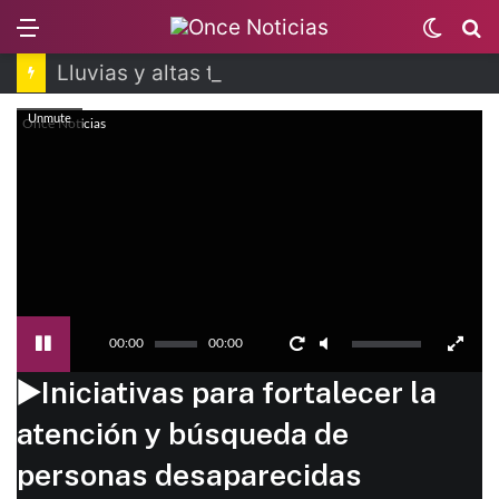
Menu
Switc
B
skin
Lluvias y altas temperaturas no dan tregua
Unmute
Once Noticias
00:00
00:00
▶️Iniciativas para fortalecer la
atención y búsqueda de
personas desaparecidas