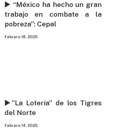
▶️ “México ha hecho un gran
provocaron varios socavones
trabajo en combate a la
Alejandro Salazar Méndez, ingeniero geólogo
pobreza”: Cepal
independiente, habla de los socavones provocados
por las recientes lluvias en la CDMX.
Febrero 18, 2025
▶️”La Lotería” de los Tigres
del Norte
Febrero 14, 2025