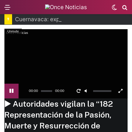
Menu
Switc
B
skin
Cuernavaca: explosión de pipa deja 20 heridos
Unmute
Once Noticias
00:00
00:00
▶️ Autoridades vigilan la “182
Representación de la Pasión,
Muerte y Resurrección de