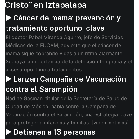
Cristo” en Iztapalapa
▶️ Cáncer de mama: prevención y
tratamiento oportuno, clave
El doctor Pabel Miranda Aguirre, jefe de Servicios
Médicos de la FUCAM, advierte que el cáncer de
mama sigue cobrando vidas a un ritmo alarmante.
Subraya la importancia de la detección temprana y el
acceso oportuno a tratamientos.
▶️ Lanzan Campaña de Vacunación
contra el Sarampión
Nadine Gasman, titular de la Secretaría de Salud de
Ciudad de México, habla sobre la Campaña de
Vacunación contra el Sarampión, una estrategia clave
para proteger a infancias y familias. [video-noticias]
▶️ Detienen a 13 personas