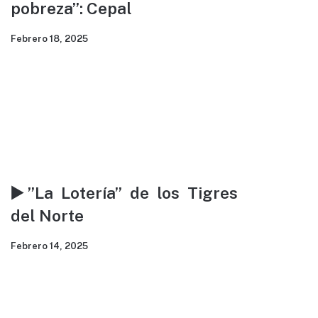
pobreza”: Cepal
independiente, habla de los socavones provocados
por las recientes lluvias en la CDMX.
Febrero 18, 2025
▶️”La Lotería” de los Tigres
del Norte
Febrero 14, 2025