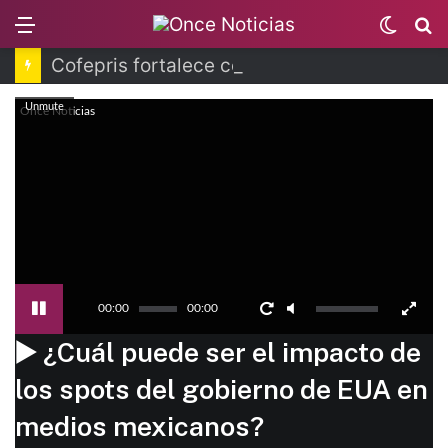
Menu
Switc
B
skin
Cofepris fortalece coordinación sanitaria en los estados
Unmute
Once Noticias
00:00
00:00
▶️ ¿Cuál puede ser el impacto de
los spots del gobierno de EUA en
medios mexicanos?