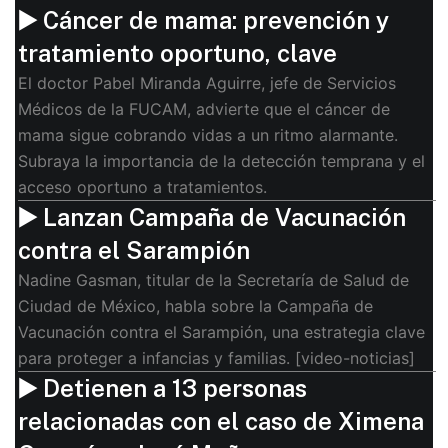
▶️ Cáncer de mama: prevención y
tratamiento oportuno, clave
El doctor Pabel Miranda Aguirre, jefe de Servicios
Médicos de la FUCAM, advierte que el cáncer de
mama sigue cobrando vidas a un ritmo alarmante.
Subraya la importancia de la detección temprana y el
acceso oportuno a tratamientos.
▶️ Lanzan Campaña de Vacunación
contra el Sarampión
Nadine Gasman, titular de la Secretaría de Salud de
Ciudad de México, habla sobre la Campaña de
Vacunación contra el Sarampión, una estrategia clave
para proteger a infancias y familias. [video-noticias]
▶️ Detienen a 13 personas
relacionadas con el caso de Ximena