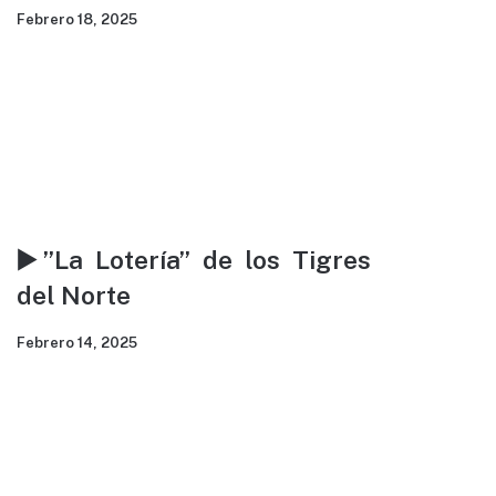
por las recientes lluvias en la CDMX.
Febrero 18, 2025
▶️”La Lotería” de los Tigres
del Norte
Febrero 14, 2025