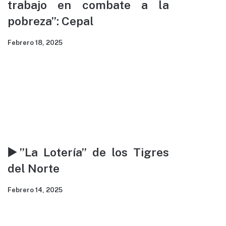
trabajo en combate a la
Alejandro Salazar Méndez, ingeniero geólogo
pobreza”: Cepal
independiente, habla de los socavones provocados
por las recientes lluvias en la CDMX.
Febrero 18, 2025
▶️”La Lotería” de los Tigres
del Norte
Febrero 14, 2025