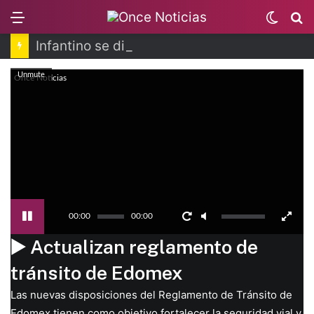
Menu
Switc
B
skin
Infantino se disculpa tras polémico plan de FIFA
Unmute
Once Noticias
00:00
00:00
▶️ Actualizan reglamento de
tránsito de Edomex
Las nuevas disposiciones del Reglamento de Tránsito de
Edomex tienen como objetivo fortalecer la seguridad vial y