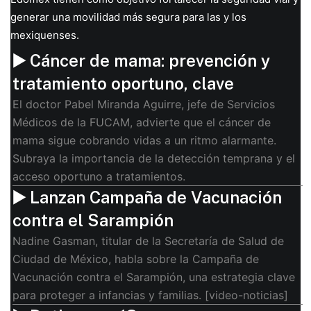
generar una movilidad más segura para las y los
mexiquenses.
▶️ Cáncer de mama: prevención y
tratamiento oportuno, clave
El doctor Pabel Miranda Aguirre, jefe de Servicios
Médicos de la FUCAM, advierte que el cáncer de
mama sigue cobrando vidas a un ritmo alarmante.
Subraya la importancia de la detección temprana y el
acceso oportuno a tratamientos.
▶️ Lanzan Campaña de Vacunación
contra el Sarampión
Nadine Gasman, titular de la Secretaría de Salud de
Ciudad de México, habla sobre la Campaña de
Vacunación contra el Sarampión, una estrategia clave
para proteger a infancias y familias. [video-noticias]