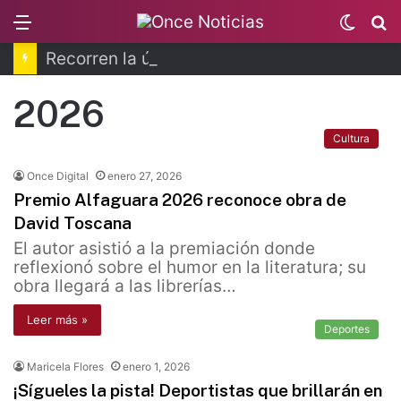
Menu
Switc
B
skin
Recorren la última ruta de Kimberly Moya
2026
Cultura
Once Digital
enero 27, 2026
Premio Alfaguara 2026 reconoce obra de
David Toscana
El autor asistió a la premiación donde
reflexionó sobre el humor en la literatura; su
obra llegará a las librerías…
Leer más »
Deportes
Maricela Flores
enero 1, 2026
¡Sígueles la pista! Deportistas que brillarán en