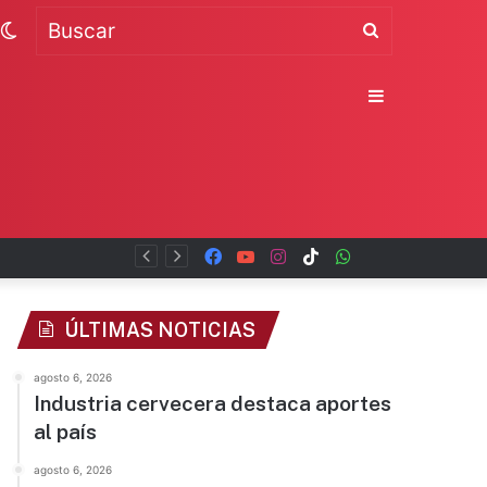
Switch
Buscar
skin
Sidebar
Facebook
YouTube
Instagram
TikTok
WhatsApp
x
ÚLTIMAS NOTICIAS
agosto 6, 2026
Industria cervecera destaca aportes
al país
agosto 6, 2026