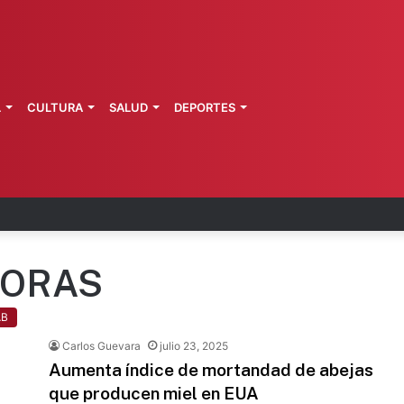
L
CULTURA
SALUD
DEPORTES
n: refuerzan seguridad en zona aguacatera
TORAS
AB
Carlos Guevara
julio 23, 2025
Aumenta índice de mortandad de abejas
que producen miel en EUA