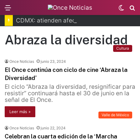
Menu
Switc
B
skin
CDMX: atienden afectaciones por lluvias
Abraza la diversidad
Cultura
Once Noticias
junio 23, 2024
El Once continúa con ciclo de cine ‘Abraza la
Diversidad’
El ciclo “Abraza la diversidad, resignificar para
resistir” continuará hasta el 30 de junio en la
señal de El Once.
Leer más »
Valle de México
Once Noticias
junio 22, 2024
Celebran la cuarta edición de la ‘Marcha