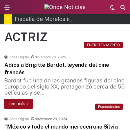
Menu
Switc
B
skin
Fiscalía de Morelos investiga explosión de pipa
ACTRIZ
ENTRETENIMIENTO
Once Digital
diciembre 28, 2025
Adiós a Brigitte Bardot, leyenda del cine
francés
Bardot fue una de las grandes figuras del cine
europeo del siglo XX, protagonizó cerca de 50
películas y se…
Leer más »
Espectáculos
Once Digital
noviembre 29, 2024
“México y todo el mundo merecen una Silvia