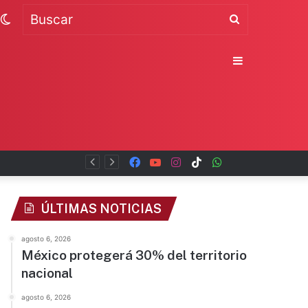
Switch
Buscar
skin
Sidebar
Facebook
YouTube
Instagram
TikTok
WhatsApp
x
ÚLTIMAS NOTICIAS
agosto 6, 2026
México protegerá 30% del territorio
nacional
agosto 6, 2026