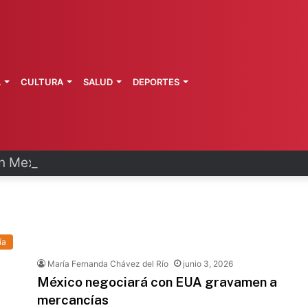
L
CULTURA
SALUD
DEPORTES
n Mexicana Sub-20 asegura pase a Mundial
ía
María Fernanda Chávez del Río
junio 3, 2026
México negociará con EUA gravamen a
mercancías