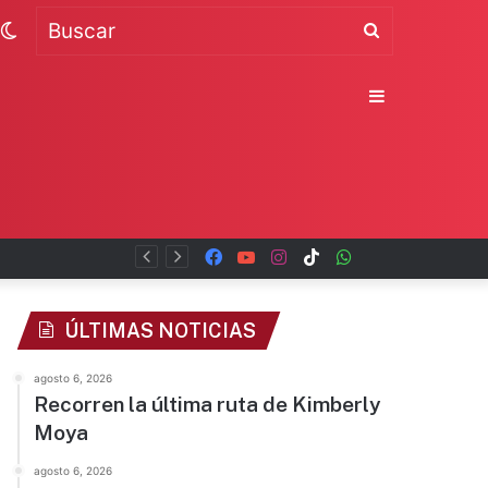
Switch
Buscar
skin
Sidebar
Facebook
YouTube
Instagram
TikTok
WhatsApp
x
ÚLTIMAS NOTICIAS
agosto 6, 2026
Recorren la última ruta de Kimberly
Moya
agosto 6, 2026