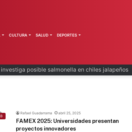
L
CULTURA
SALUD
DEPORTES
 investiga posible salmonella en chiles jalapeños
Rafael Guadarrama
abril 25, 2025
AB
FAMEX 2025: Universidades presentan
proyectos innovadores