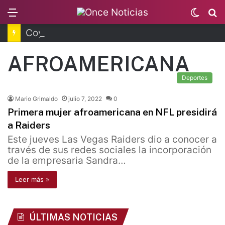
Menu
Switc
B
skin
Coyoacán tendrá Utopía Elena Poniatowska
AFROAMERICANA
Deportes
Mario Grimaldo
julio 7, 2022
0
Primera mujer afroamericana en NFL presidirá
a Raiders
Este jueves Las Vegas Raiders dio a conocer a
través de sus redes sociales la incorporación
de la empresaria Sandra…
Leer más »
ÚLTIMAS NOTICIAS