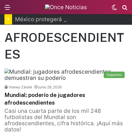
Menu
Switc
B
skin
México protegerá 30% del territorio nacional
AFRODESCENDIENT
ES
Deportes
Vianey Zárate
junio 29, 2026
Mundial: poderío de jugadores
afrodescendientes
Casi una cuarta parte de los mil 248
futbolistas del Mundial son
afrodescendientes, cifra histórica. ¡Aquí más
datos!