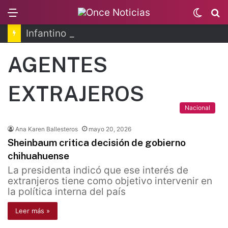
Menu
Switc
B
skin
Infantino se disculpa tras polémico plan de FIFA
AGENTES
EXTRAJEROS
Nacional
Ana Karen Ballesteros
mayo 20, 2026
Sheinbaum critica decisión de gobierno
chihuahuense
La presidenta indicó que ese interés de
extranjeros tiene como objetivo intervenir en
la política interna del país
Leer más »