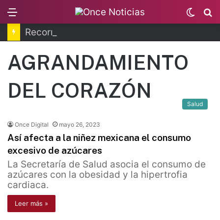
Menu
Switc
B
skin
Recorren la última ruta de Kimberly Moya
AGRANDAMIENTO
DEL CORAZÓN
Salud
Once Digital
mayo 26, 2023
Así afecta a la niñez mexicana el consumo
excesivo de azúcares
La Secretaría de Salud asocia el consumo de
azúcares con la obesidad y la hipertrofia
cardiaca.
Leer más »