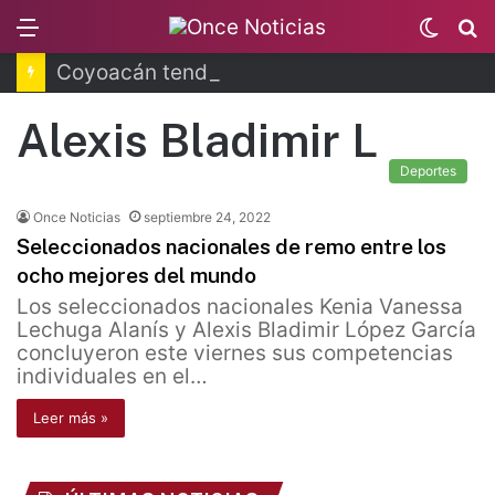
Menu
Switc
B
skin
Coyoacán tendrá Utopía Elena Poniatowska
Alexis Bladimir L
Deportes
Once Noticias
septiembre 24, 2022
Seleccionados nacionales de remo entre los
ocho mejores del mundo
Los seleccionados nacionales Kenia Vanessa
Lechuga Alanís y Alexis Bladimir López García
concluyeron este viernes sus competencias
individuales en el…
Leer más »