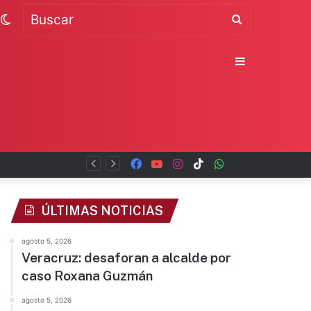
Switch
Buscar
skin
Sidebar
Facebook
YouTube
Instagram
TikTok
WhatsApp
x
ÚLTIMAS NOTICIAS
agosto 5, 2026
Veracruz: desaforan a alcalde por
caso Roxana Guzmán
agosto 5, 2026