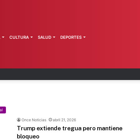
L
CULTURA
SALUD
DEPORTES
 fortalece coordinación sanitaria en los estados
al
Once Noticias
abril 21, 2026
Trump extiende tregua pero mantiene
bloqueo