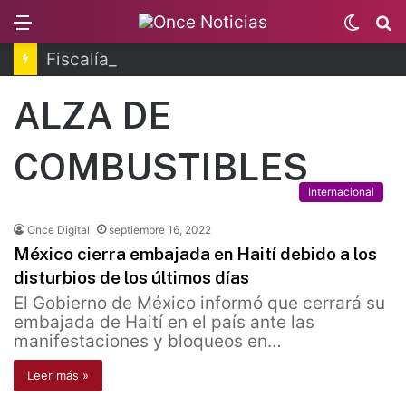
Menu
Switc
B
skin
Fiscalía de Morelos investiga explosión de pipa
ALZA DE
COMBUSTIBLES
Internacional
Once Digital
septiembre 16, 2022
México cierra embajada en Haití debido a los
disturbios de los últimos días
El Gobierno de México informó que cerrará su
embajada de Haití en el país ante las
manifestaciones y bloqueos en…
Leer más »