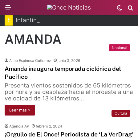
Menu
Switc
B
skin
Infantino se disculpa tras polémico plan de FIFA
AMANDA
Nacional
Aline Espinosa Gutierrez
junio 3, 2026
Amanda inaugura temporada ciclónica del
Pacífico
Presenta vientos sostenidos de 65 kilómetros
por hora y se desplaza hacia el noroeste a una
velocidad de 13 kilómetros…
Leer más »
Cultura
Agencia AP
febrero 2, 2024
¡Orgullo de El Once! Periodista de ‘La VerDrag’