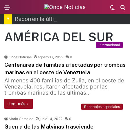
Menu
Switc
B
skin
Recorren la última ruta de Kimberly Moya
AMÉRICA DEL SUR
Internacional
Once Noticias
agosto 17, 2022
0
Centenares de familias afectadas por trombas
marinas en el oeste de Venezuela
Al menos 400 familias de Zulia, en el oeste de
Venezuela, resultaron afectadas por las
trombas marinas de las últimas…
Leer más »
Reportajes especiales
Mario Grimaldo
junio 14, 2022
0
Guerra de las Malvinas trasciende