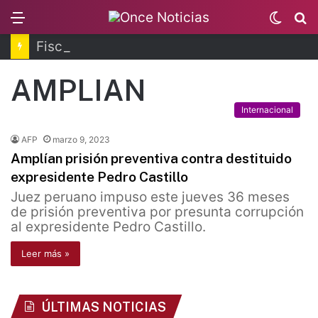
Menu
Switc
B
skin
Fiscalía de Morelos investiga explosión de pipa
AMPLIAN
Internacional
AFP
marzo 9, 2023
Amplían prisión preventiva contra destituido
expresidente Pedro Castillo
Juez peruano impuso este jueves 36 meses
de prisión preventiva por presunta corrupción
al expresidente Pedro Castillo.
Leer más »
ÚLTIMAS NOTICIAS