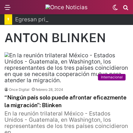
Menu
Switc
B
skin
Egresan primeros técnicos ferroviarios del Conalep
ANTON BLINKEN
Internacional
Once Digital
febrero 28, 2024
“Ningún país solo puede afrontar eficazmente
la migración”: Blinken
En la reunión trilateral México - Estados
Unidos - Guatemala, en Washington, los
representantes de los tres países coincidieron
en…