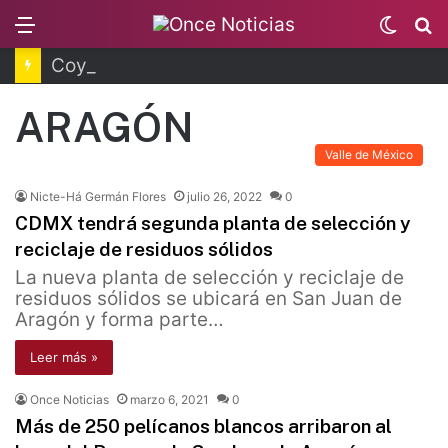
Menu
Switc
B
skin
Coyoacán tendrá Utopía Elena Poniatowska
ARAGÓN
Valle de México
Nicte-Há Germán Flores
julio 26, 2022
0
CDMX tendrá segunda planta de selección y
reciclaje de residuos sólidos
La nueva planta de selección y reciclaje de
residuos sólidos se ubicará en San Juan de
Aragón y forma parte…
Leer más »
Once Noticias
marzo 6, 2021
0
Más de 250 pelícanos blancos arribaron al