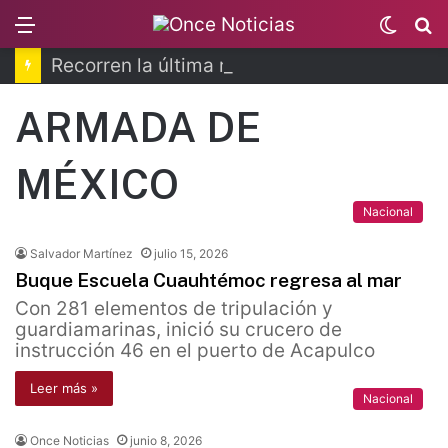
Menu
Switc
B
skin
Recorren la última ruta de Kimberly Moya
ARMADA DE
MÉXICO
Nacional
Salvador Martínez
julio 15, 2026
Buque Escuela Cuauhtémoc regresa al mar
Con 281 elementos de tripulación y
guardiamarinas, inició su crucero de
instrucción 46 en el puerto de Acapulco
Leer más »
Nacional
Once Noticias
junio 8, 2026