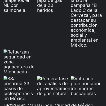
DR©XEIPN Canal Once, Ciudad de México,