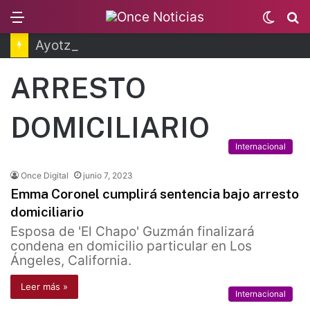
Menu
Switc
B
skin
Ayotzinapa: dictan prisión preventiva a exgobernador de Guerrero
ARRESTO
DOMICILIARIO
Internacional
Once Digital
junio 7, 2023
Emma Coronel cumplirá sentencia bajo arresto
domiciliario
Esposa de 'El Chapo' Guzmán finalizará
condena en domicilio particular en Los
Ángeles, California.
Leer más »
Internacional