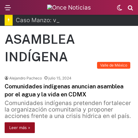
Menu
Switc
B
skin
Caso Manzo: vinculan a proceso a presunto autor intelectual
ASAMBLEA
INDÍGENA
Valle de México
Alejandro Pacheco
julio 15, 2024
Comunidades indígenas anuncian asamblea
por el agua y la vida en CDMX
Comunidades indígenas pretenden fortalecer
la organización comunitaria y proponer
acciones frente a una crisis hídrica en el país.
Leer más »