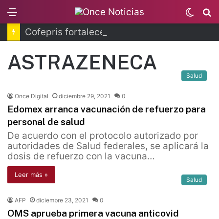
Menu
Switc
B
skin
Cofepris fortalece coordinación sanitaria en los estados
ASTRAZENECA
Salud
Once Digital
diciembre 29, 2021
0
Edomex arranca vacunación de refuerzo para
personal de salud
De acuerdo con el protocolo autorizado por
autoridades de Salud federales, se aplicará la
dosis de refuerzo con la vacuna…
Leer más »
Salud
AFP
diciembre 23, 2021
0
OMS aprueba primera vacuna anticovid