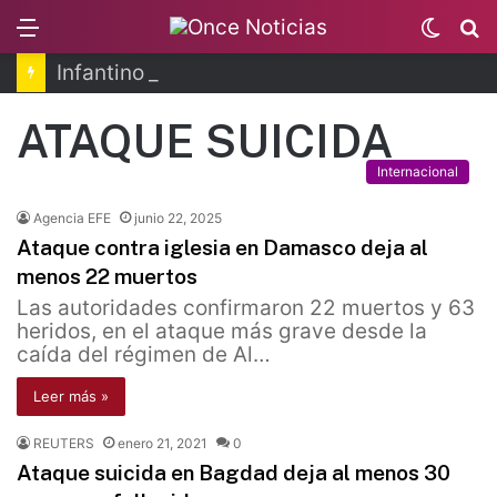
Menu
Switc
B
skin
Infantino se disculpa tras polémico plan de FIFA
ATAQUE SUICIDA
Internacional
Agencia EFE
junio 22, 2025
Ataque contra iglesia en Damasco deja al
menos 22 muertos
Las autoridades confirmaron 22 muertos y 63
heridos, en el ataque más grave desde la
caída del régimen de Al…
Leer más »
REUTERS
enero 21, 2021
0
Ataque suicida en Bagdad deja al menos 30