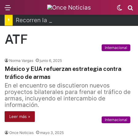
Menu
Switc
B
skin
Recorren la última ruta de Kimberly Moya
ATF
Internacional
Norma Vargas
junio 6, 2025
México y EUA refuerzan estrategia contra
tráfico de armas
En el encuentro se discutieron nuevos
proyectos bilaterales para frenar el tráfico de
armas, incluyendo el intercambio de
información.
Leer más »
Internacional
Once Noticias
mayo 3, 2025