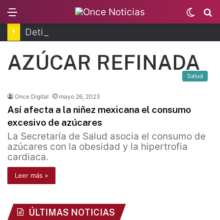
Menu
Switc
B
skin
Detienen a apoderada legal de Ingemar
AZÚCAR REFINADA
Salud
Once Digital
mayo 26, 2023
Así afecta a la niñez mexicana el consumo
excesivo de azúcares
La Secretaría de Salud asocia el consumo de
azúcares con la obesidad y la hipertrofia
cardiaca.
Leer más »
ÚLTIMAS NOTICIAS