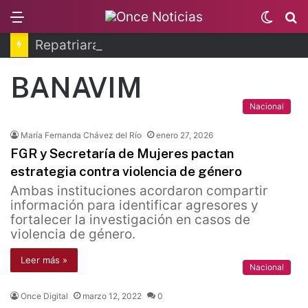
Menu
Switc
B
skin
Repatriarán tres piezas arqueológicas desde EUA
BANAVIM
Nacional
María Fernanda Chávez del Río
enero 27, 2026
FGR y Secretaría de Mujeres pactan
estrategia contra violencia de género
Ambas instituciones acordaron compartir
información para identificar agresores y
fortalecer la investigación en casos de
violencia de género.
Leer más »
Nacional
Once Digital
marzo 12, 2022
0