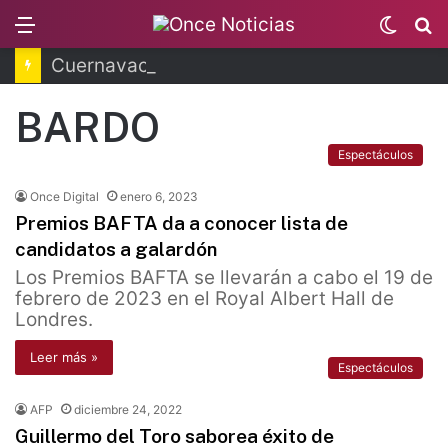
Menu
Switc
B
skin
Cuernavaca: explosión de pipa deja 20 heridos
BARDO
Espectáculos
Once Digital
enero 6, 2023
Premios BAFTA da a conocer lista de
candidatos a galardón
Los Premios BAFTA se llevarán a cabo el 19 de
febrero de 2023 en el Royal Albert Hall de
Londres.
Leer más »
Espectáculos
AFP
diciembre 24, 2022
Guillermo del Toro saborea éxito de