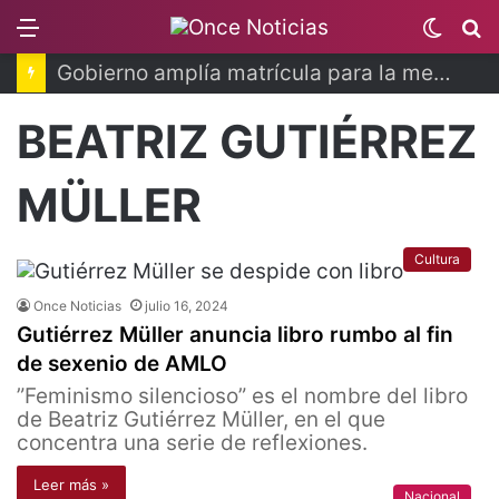
Menu
Switc
B
skin
Gobierno amplía matrícula para la media superior
BEATRIZ GUTIÉRREZ
MÜLLER
Cultura
Once Noticias
julio 16, 2024
Gutiérrez Müller anuncia libro rumbo al fin
de sexenio de AMLO
”Feminismo silencioso” es el nombre del libro
de Beatriz Gutiérrez Müller, en el que
concentra una serie de reflexiones.
Leer más »
Nacional