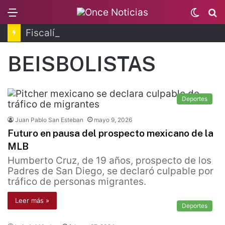
Menu
Switc
B
skin
Fiscalía de Morelos investiga explosión de pipa
BEISBOLISTAS
Deportes
Juan Pablo San Esteban
mayo 9, 2026
Futuro en pausa del prospecto mexicano de la
MLB
Humberto Cruz, de 19 años, prospecto de los
Padres de San Diego, se declaró culpable por
tráfico de personas migrantes.
Leer más »
Deportes