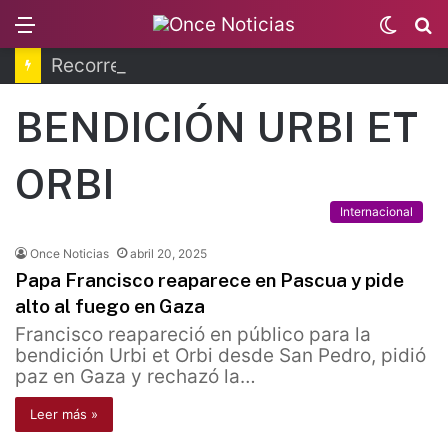
Menu
Switc
B
skin
Recorren la última ruta de Kimberly Moya
BENDICIÓN URBI ET
ORBI
Internacional
Once Noticias
abril 20, 2025
Papa Francisco reaparece en Pascua y pide
alto al fuego en Gaza
Francisco reapareció en público para la
bendición Urbi et Orbi desde San Pedro, pidió
paz en Gaza y rechazó la…
Leer más »