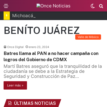
Menu
Switc
B
skin
Michoacán: refuerzan seguridad en zona aguacatera
BENÍTO JUÁREZ
Valle de México
Once Digital
enero 23, 2024
Batres llama al PAN a no hacer campaña con
logros del Gobierno de CDMX
Martí Batres aseguró que la tranquilidad de la
ciudadanía se debe a la Estrategia de
Seguridad y Construcción de Paz…
Leer más »
ÚLTIMAS NOTICIAS