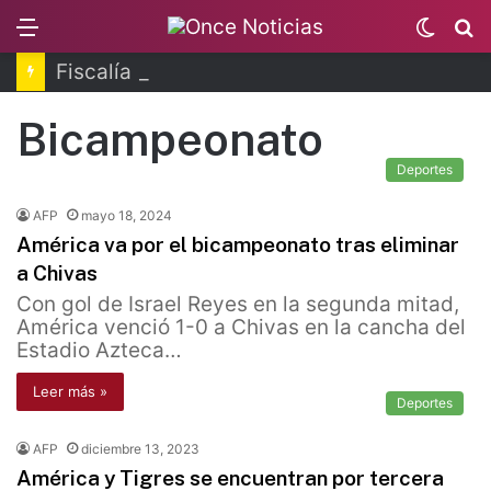
Menu
Switc
B
skin
Fiscalía de Morelos investiga explosión de pipa
Bicampeonato
Deportes
AFP
mayo 18, 2024
América va por el bicampeonato tras eliminar
a Chivas
Con gol de Israel Reyes en la segunda mitad,
América venció 1-0 a Chivas en la cancha del
Estadio Azteca…
Leer más »
Deportes
AFP
diciembre 13, 2023
América y Tigres se encuentran por tercera