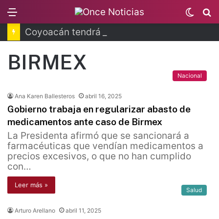
Menu
Switc
B
skin
Coyoacán tendrá Utopía Elena Poniatowska
BIRMEX
Nacional
Ana Karen Ballesteros
abril 16, 2025
Gobierno trabaja en regularizar abasto de
medicamentos ante caso de Birmex
La Presidenta afirmó que se sancionará a
farmacéuticas que vendían medicamentos a
precios excesivos, o que no han cumplido
con…
Leer más »
Salud
Arturo Arellano
abril 11, 2025