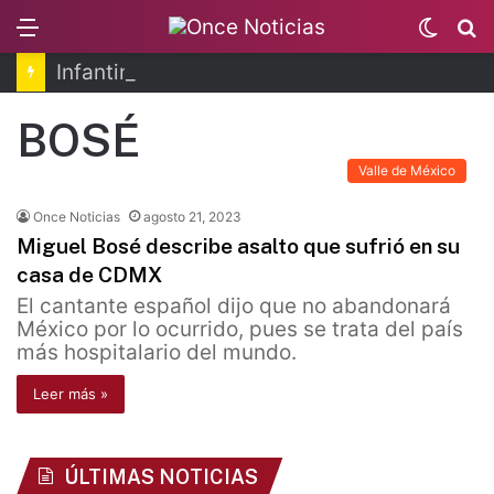
Menu
Switc
B
skin
Infantino se disculpa tras polémico plan de FIFA
BOSÉ
Valle de México
Once Noticias
agosto 21, 2023
Miguel Bosé describe asalto que sufrió en su
casa de CDMX
El cantante español dijo que no abandonará
México por lo ocurrido, pues se trata del país
más hospitalario del mundo.
Leer más »
ÚLTIMAS NOTICIAS