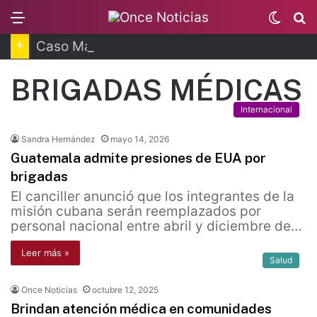
Menu
Switc
B
skin
Caso Manzo: vinculan a proceso a presunto autor intelectual
BRIGADAS MÉDICAS
Internacional
Sandra Hernández
mayo 14, 2026
Guatemala admite presiones de EUA por
brigadas
El canciller anunció que los integrantes de la
misión cubana serán reemplazados por
personal nacional entre abril y diciembre de…
Leer más »
Salud
Once Noticias
octubre 12, 2025
Brindan atención médica en comunidades