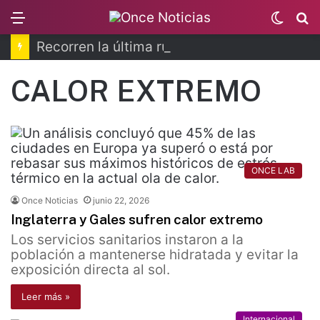
Menu
Switc
B
skin
Recorren la última ruta de Kimberly Moya
CALOR EXTREMO
ONCE LAB
Once Noticias
junio 22, 2026
Inglaterra y Gales sufren calor extremo
Los servicios sanitarios instaron a la
población a mantenerse hidratada y evitar la
exposición directa al sol.
Leer más »
Internacional