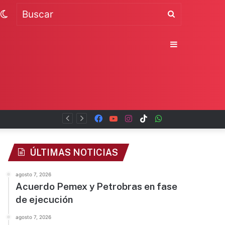
Switch
Buscar
skin
Sidebar
Facebook
YouTube
Instagram
TikTok
WhatsApp
x
ÚLTIMAS NOTICIAS
agosto 7, 2026
Acuerdo Pemex y Petrobras en fase
de ejecución
agosto 7, 2026