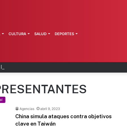
L
CULTURA
SALUD
DEPORTES
Pemex y Petrobras en fase de ejecución
PRESENTANTES
al
Agencias
abril 9, 2023
China simula ataques contra objetivos
clave en Taiwán