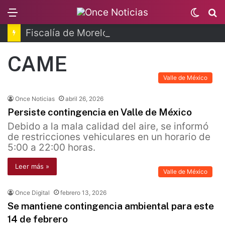
Menu
Switc
B
skin
Fiscalía de Morelos investiga explosión de pipa
CAME
Valle de México
Once Noticias
abril 26, 2026
Persiste contingencia en Valle de México
Debido a la mala calidad del aire, se informó
de restricciones vehiculares en un horario de
5:00 a 22:00 horas.
Leer más »
Valle de México
Once Digital
febrero 13, 2026
Se mantiene contingencia ambiental para este
14 de febrero