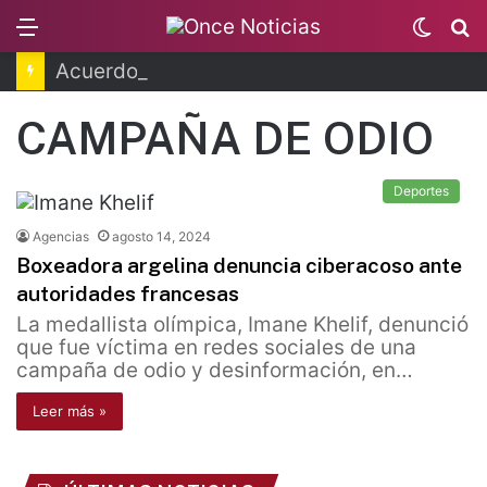
Menu
Switc
B
skin
Acuerdo Pemex y Petrobras en fase de ejecución
CAMPAÑA DE ODIO
Deportes
Agencias
agosto 14, 2024
Boxeadora argelina denuncia ciberacoso ante
autoridades francesas
La medallista olímpica, Imane Khelif, denunció
que fue víctima en redes sociales de una
campaña de odio y desinformación, en…
Leer más »