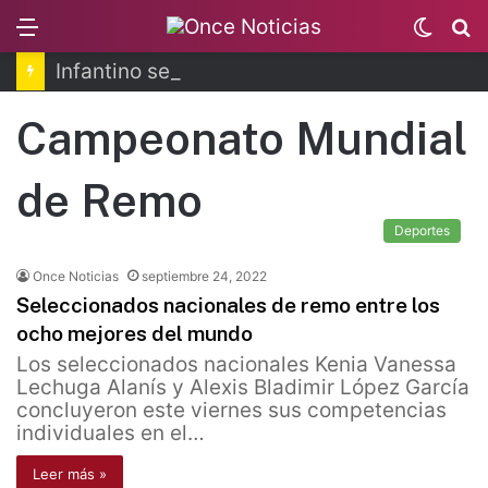
Menu
Switc
B
skin
Infantino se disculpa tras polémico plan de FIFA
Campeonato Mundial
de Remo
Deportes
Once Noticias
septiembre 24, 2022
Seleccionados nacionales de remo entre los
ocho mejores del mundo
Los seleccionados nacionales Kenia Vanessa
Lechuga Alanís y Alexis Bladimir López García
concluyeron este viernes sus competencias
individuales en el…
Leer más »