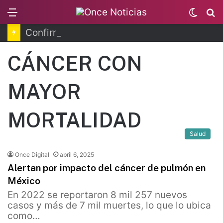
Menu
Switc
B
skin
Confirman 33 casos de ciclosporiasis en México
CÁNCER CON
MAYOR
MORTALIDAD
Salud
Once Digital
abril 6, 2025
Alertan por impacto del cáncer de pulmón en
México
En 2022 se reportaron 8 mil 257 nuevos
casos y más de 7 mil muertes, lo que lo ubica
como…